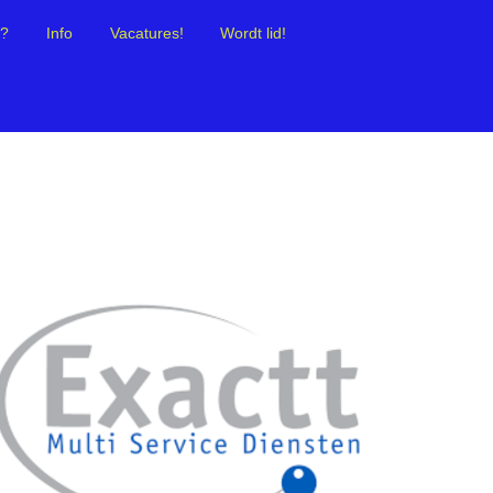
t?
Info
Vacatures!
Wordt lid!