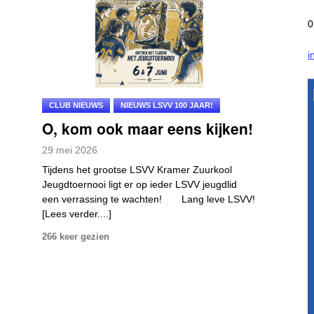
0
i
CLUB NIEUWS
NIEUWS LSVV 100 JAAR!
O, kom ook maar eens kijken!
29
mei
2026
Tijdens het grootse LSVV Kramer Zuurkool
Jeugdtoernooi ligt er op ieder LSVV jeugdlid
een verrassing te wachten! Lang leve LSVV!
[Lees verder....]
266 keer gezien