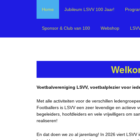
Home
Jubileum LSVV 100 Jaar!
Progra
Sponsor & Club van 100
Webshop
LSVV
Welko
Voetbalvereniging LSVV, voetbalplezier voor iede
Met alle activiteiten voor de verschillen ledengroepe
Footballers is LSVV een zeer levendige en actieve v
begeleiders, hoofdleiders en vele vrijwilligers om 
realiseren!
En dat doen we zo al jarenlang! In 2026 viert LSVV 