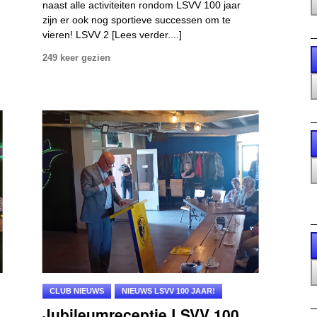
naast alle activiteiten rondom LSVV 100 jaar
zijn er ook nog sportieve successen om te
vieren! LSVV 2 [Lees verder....]
249 keer gezien
CLUB NIEUWS
NIEUWS LSVV 100 JAAR!
Jubileumreceptie LSVV 100