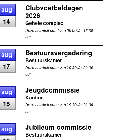
Clubvoetbaldagen
aug
2026
14
Gehele complex
Deze activiteit duurt van 09:00 t/m 16:30
uur
Bestuursvergadering
aug
Bestuurskamer
17
Deze activiteit duurt van 19:30 t/m 23:00
uur
Jeugdcommissie
aug
Kantine
18
Deze activiteit duurt van 19:30 t/m 21:00
uur
Jubileum-commissie
aug
Bestuurskamer