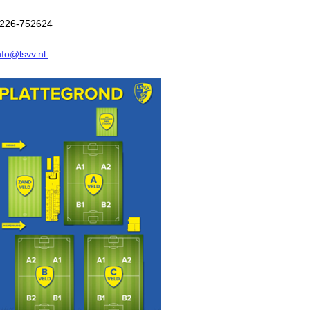
226-752624
nfo@lsvv.nl