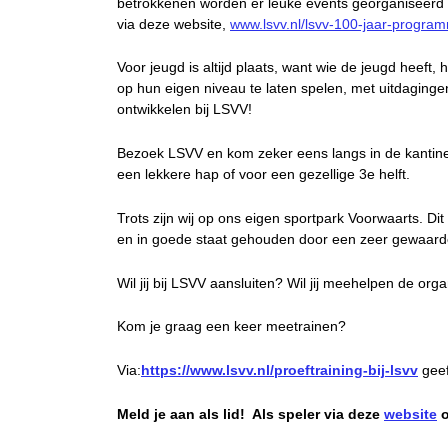
betrokkenen worden er leuke events georganiseerd 
via deze website,
www.lsvv.nl/lsvv-100-jaar-progra
Voor jeugd is altijd plaats, want wie de jeugd heeft
op hun eigen niveau te laten spelen, met uitdaging
ontwikkelen bij LSVV!
Bezoek LSVV en kom zeker eens langs in de kantine. 
een lekkere hap of voor een gezellige 3e helft.
Trots zijn wij op ons eigen sportpark Voorwaarts. Dit 
en in goede staat gehouden door een zeer gewaardee
Wil jij bij LSVV aansluiten? Wil jij meehelpen de org
Kom je graag een keer meetrainen?
Via:
https://www.lsvv.nl/proeftraining-bij-lsvv
geef
Meld je aan als lid! Als speler via deze
website
o